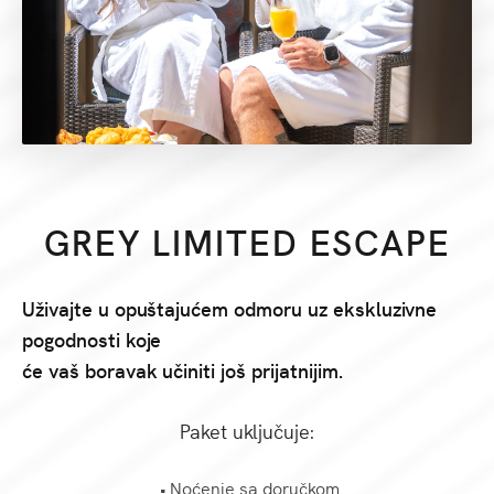
GREY LIMITED ESCAPE
Uživajte u opuštajućem odmoru uz ekskluzivne
pogodnosti koje
će vaš boravak učiniti još prijatnijim.
Paket uključuje:
• Noćenje sa doručkom