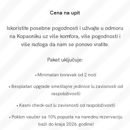
Cena na upit
Iskoristite posebne pogodnosti i uživajte u odmoru
na Kopaoniku uz više komfora, više pogodnosti i
više razloga da nam se ponovo vratite.
Paket uključuje:
• Minimalan boravak od 2 noći
• Besplatan upgrade smeštajne jedinice (u zavisnosti od
raspoloživosti)
• Kasni check-out (u zavisnosti od raspoloživosti)
• Poklon vaučer sa 10% popusta na narednu rezervaciju
(važi do kraja 2026. godine)