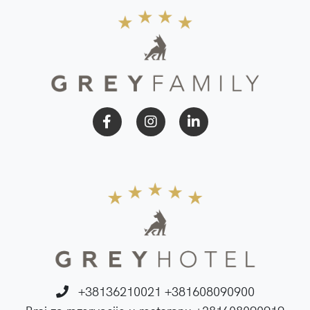
Facebook
instagram
LinkedIn
profile
profile
+38136210021
+381608090900