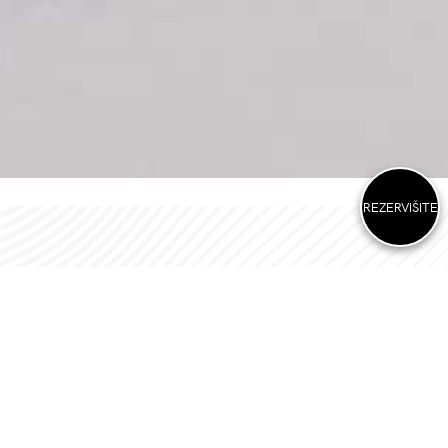
REZERVIŠITE
Sobe i apartmani
U sklopu Grey Family Hotela nalaze se 3 Deluxe sobe, 12
Deluxe apartmana.
Deluxe Sobe su prostrane a Deluxe Apartmani opremljeni
po poslednjim standardima svetske dizajnerske scene,